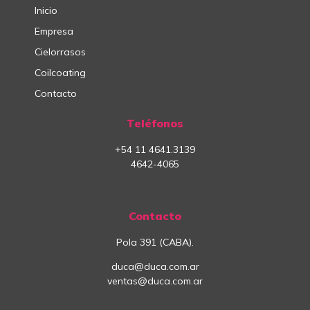
Inicio
Empresa
Cielorrasos
Coilcoating
Contacto
Teléfonos
+54
11
4641.3139
4642-4065
Contacto
Pola 391 (CABA).
duca@duca.com.ar
ventas@duca.com.ar