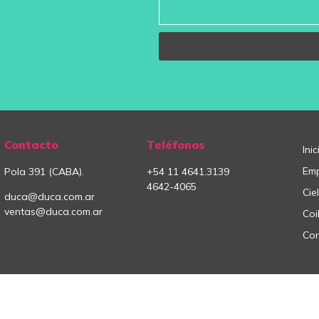
Contacto
Teléfonos
Inic
Em
Pola 391 (CABA).
+54
11
4641.3139
4642-4065
Cie
duca@duca.com.ar
ventas@duca.com.ar
Coi
Con