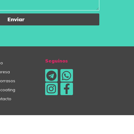
Enviar
Seguínos
io
presa
lorrasos
lcoating
tacto