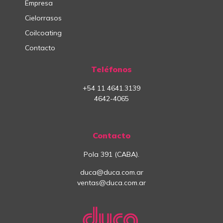
Empresa
Cielorrasos
Coilcoating
Contacto
Teléfonos
+54
11
4641.3139
4642-4065
Contacto
Pola 391 (CABA).
duca@duca.com.ar
ventas@duca.com.ar