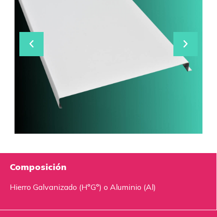
Composición
Hierro Galvanizado (H°G°) o Aluminio (Al)